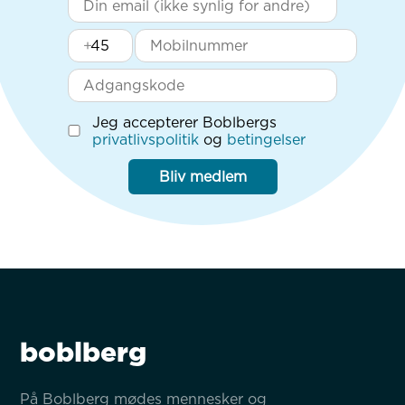
+
Jeg accepterer Boblbergs
privatlivspolitik
og
betingelser
Bliv medlem
boblberg
På Boblberg mødes mennesker og 