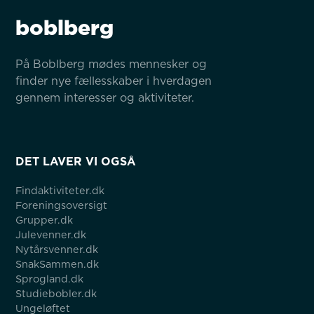
boblberg
På Boblberg mødes mennesker og 
finder nye fællesskaber i hverdagen 
gennem interesser og aktiviteter.
DET LAVER VI OGSÅ
Findaktiviteter.dk
Foreningsoversigt
Grupper.dk
Julevenner.dk
Nytårsvenner.dk
SnakSammen.dk
Sprogland.dk
Studiebobler.dk
Ungeløftet