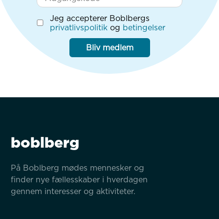
Jeg accepterer Boblbergs
privatlivspolitik
og
betingelser
Bliv medlem
boblberg
På Boblberg mødes mennesker og 
finder nye fællesskaber i hverdagen 
gennem interesser og aktiviteter.