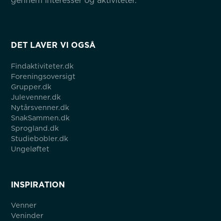
gennem interesser og aktiviteter.
DET LAVER VI OGSÅ
Findaktiviteter.dk
Foreningsoversigt
Grupper.dk
Julevenner.dk
Nytårsvenner.dk
SnakSammen.dk
Sprogland.dk
Studiebobler.dk
Ungeløftet
INSPIRATION
Venner
Veninder