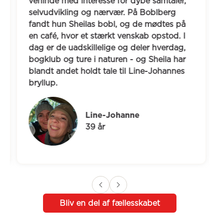
veninde med interesse for dybe samtaler, 
selvudvikling og nærvær. På Boblberg 
fandt hun Sheilas bobl, og de mødtes på 
en café, hvor et stærkt venskab opstod. I 
dag er de uadskillelige og deler hverdag, 
bogklub og ture i naturen - og Sheila har 
blandt andet holdt tale til Line-Johannes 
bryllup.
Line-Johanne
39 år
Bliv en del af fællesskabet