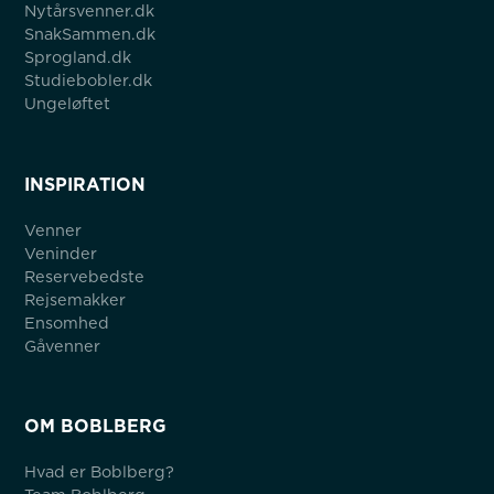
Nytårsvenner.dk
SnakSammen.dk
Sprogland.dk
Studiebobler.dk
Ungeløftet
INSPIRATION
Venner
Veninder
Reservebedste
Rejsemakker
Ensomhed
Gåvenner
OM BOBLBERG
Hvad er Boblberg?