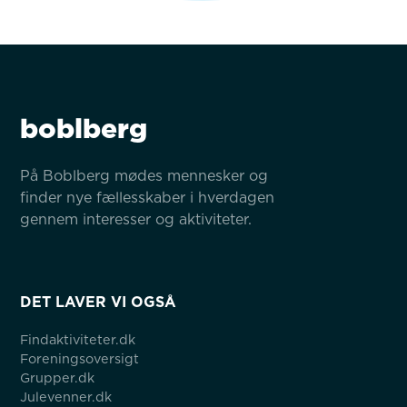
boblberg
På Boblberg mødes mennesker og 
finder nye fællesskaber i hverdagen 
gennem interesser og aktiviteter.
DET LAVER VI OGSÅ
Findaktiviteter.dk
Foreningsoversigt
Grupper.dk
Julevenner.dk