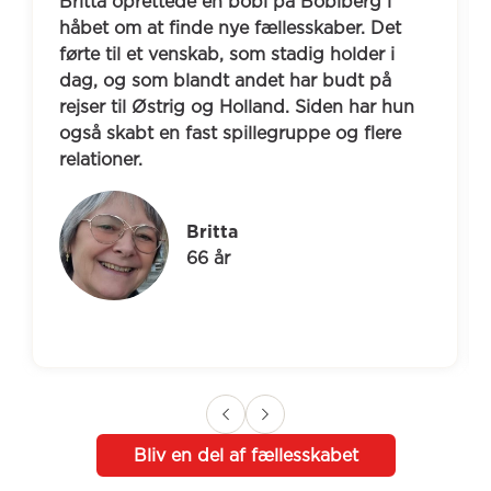
Britta oprettede en bobl på Boblberg i 
håbet om at finde nye fællesskaber. Det 
førte til et venskab, som stadig holder i 
dag, og som blandt andet har budt på 
rejser til Østrig og Holland. Siden har hun 
også skabt en fast spillegruppe og flere 
relationer.
Britta
66 år
Bliv en del af fællesskabet