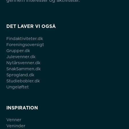
gennem interesser og aktiviteter.
DET LAVER VI OGSÅ
Findaktiviteter.dk
Foreningsoversigt
Grupper.dk
Julevenner.dk
Nytårsvenner.dk
SnakSammen.dk
Sprogland.dk
Studiebobler.dk
Ungeløftet
INSPIRATION
Venner
Veninder