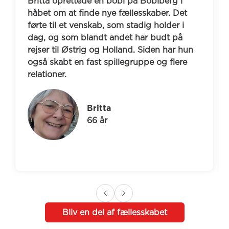
Britta oprettede en bobl på Boblberg i 
håbet om at finde nye fællesskaber. Det 
førte til et venskab, som stadig holder i 
dag, og som blandt andet har budt på 
rejser til Østrig og Holland. Siden har hun 
også skabt en fast spillegruppe og flere 
relationer.
Britta
66 år
Bliv en del af fællesskabet