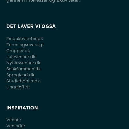
gennem interesser og aktiviteter.
DET LAVER VI OGSÅ
Findaktiviteter.dk
Foreningsoversigt
Grupper.dk
Julevenner.dk
Nytårsvenner.dk
SnakSammen.dk
Sprogland.dk
Studiebobler.dk
Ungeløftet
INSPIRATION
Venner
Veninder