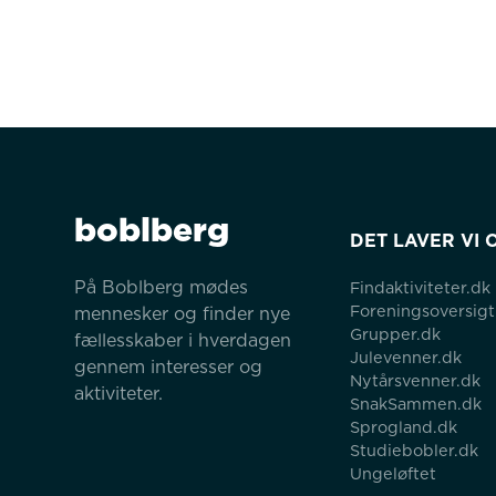
boblberg
DET LAVER VI 
På Boblberg mødes 
Findaktiviteter.dk
Foreningsoversigt
mennesker og finder nye 
Grupper.dk
fællesskaber i hverdagen 
Julevenner.dk
gennem interesser og 
Nytårsvenner.dk
aktiviteter.
SnakSammen.dk
Sprogland.dk
Studiebobler.dk
Ungeløftet