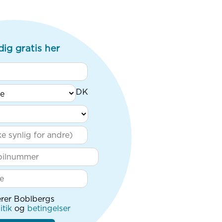
dig gratis her
rer Boblbergs
itik
og
betingelser