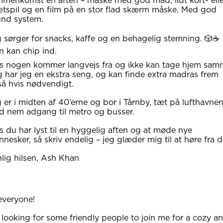
menkomst en aften – måske med god mad, lidt kort- elle
tspil og en film på en stor flad skærm måske. Med god
und system.
 sørger for snacks, kaffe og en behagelig stemning. 🎲☕
 kan chip ind.
s nogen kommer langvejs fra og ikke kan tage hjem sa
 har jeg en ekstra seng, og kan finde extra madras frem
å hvis nødvendigt.
 er i midten af 40’erne og bor i Tårnby, tæt på lufthavnen
 nem adgang til metro og busser.
s du har lyst til en hyggelig aften og at møde nye
nesker, så skriv endelig – jeg glæder mig til at høre fra d
lig hilsen, Ash Khan
everyone!
 looking for some friendly people to join me for a cozy a