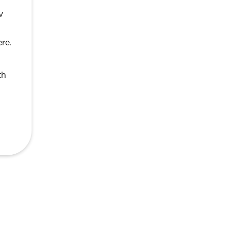
v
re.
th