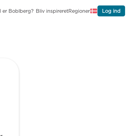
 er Boblberg?
Bliv inspireret
Regioner
Log ind