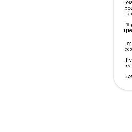
rel
boa
så 
I’l
🎲☕
I’m
eas
If 
fee
Bes