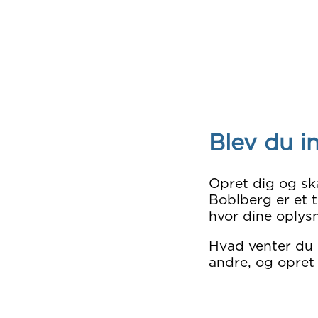
Blev du i
Opret dig og sk
Boblberg er et t
hvor dine oplysn
Hvad venter du
andre, og opret 