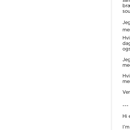
sam
bræ
so
Jeg
men
Hvi
dag
ogs
Jeg
med
Hvi
men
Ven
---
Hi 
I’m