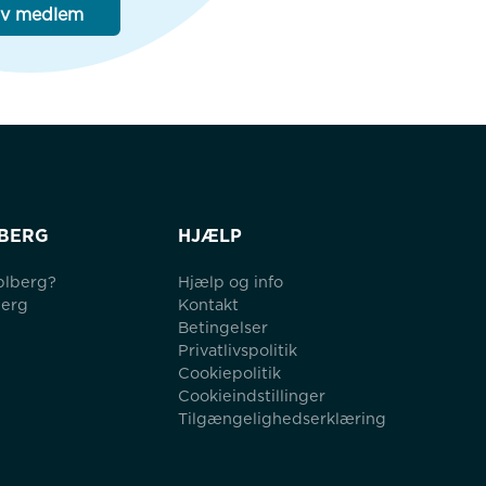
iv medlem
BERG
HJÆLP
blberg?
Hjælp og info
berg
Kontakt
Betingelser
Privatlivspolitik
Cookiepolitik
Cookieindstillinger
Tilgængelighedserklæring