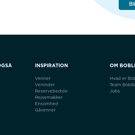
Bl
OGSÅ
INSPIRATION
OM BOBL
Venner
Hvad er Bo
Veninder
Team Bobl
Reservebedste
Jobs
Rejsemakker
Ensomhed
Gåvenner