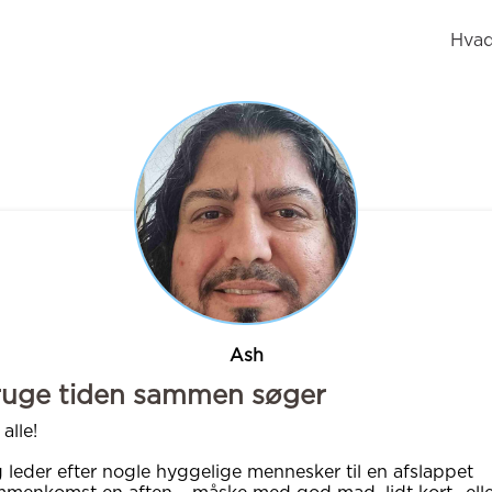
Hvad
Ash
ruge tiden sammen søger
 alle!
 leder efter nogle hyggelige mennesker til en afslappet