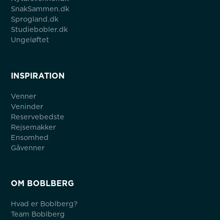
SnakSammen.dk
Sprogland.dk
Studiebobler.dk
Ungeløftet
INSPIRATION
Venner
Veninder
Reservebedste
Rejsemakker
Ensomhed
Gåvenner
OM BOBLBERG
Hvad er Boblberg?
Team Boblberg