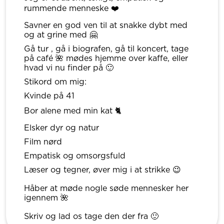
rummende menneske ❤️
Savner en god ven til at snakke dybt med
og at grine med 🤗
Gå tur , gå i biografen, gå til koncert, tage
på café 🌺 mødes hjemme over kaffe, eller
hvad vi nu finder på 🙂
Stikord om mig:
Kvinde på 41
Bor alene med min kat 🐈
Elsker dyr og natur
Film nørd
Empatisk og omsorgsfuld
Læser og tegner, øver mig i at strikke 😉
Håber at møde nogle søde mennesker her
igennem 🌺
Skriv og lad os tage den der fra 🙂