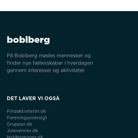
boblberg
På Boblberg mødes mennesker og 
finder nye fællesskaber i hverdagen 
gennem interesser og aktiviteter.
DET LAVER VI OGSÅ
Findaktiviteter.dk
Foreningsoversigt
Grupper.dk
Julevenner.dk
Nytårsvenner.dk