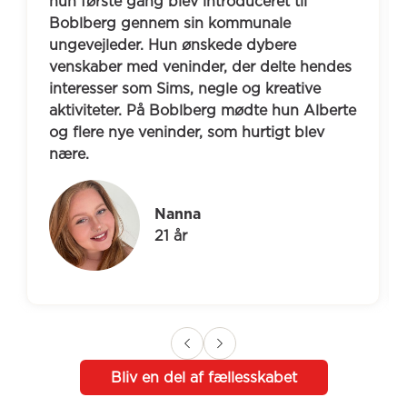
hun første gang blev introduceret til 
Boblberg gennem sin kommunale 
ungevejleder. Hun ønskede dybere 
venskaber med veninder, der delte hendes 
interesser som Sims, negle og kreative 
aktiviteter. På Boblberg mødte hun Alberte 
og flere nye veninder, som hurtigt blev 
nære.
Nanna
21 år
Bliv en del af fællesskabet