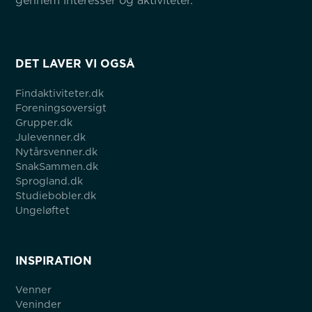
gennem interesser og aktiviteter.
DET LAVER VI OGSÅ
Findaktiviteter.dk
Foreningsoversigt
Grupper.dk
Julevenner.dk
Nytårsvenner.dk
SnakSammen.dk
Sprogland.dk
Studiebobler.dk
Ungeløftet
INSPIRATION
Venner
Veninder