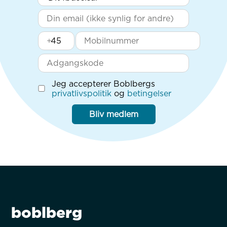
+
Jeg accepterer Boblbergs
privatlivspolitik
og
betingelser
Bliv medlem
boblberg