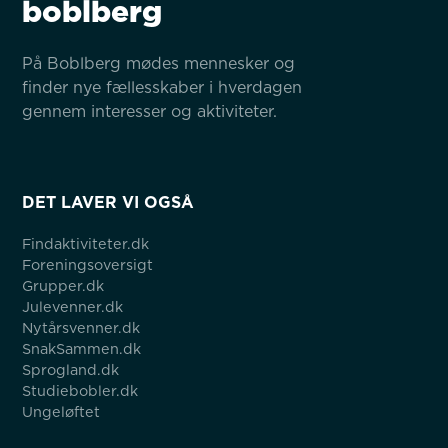
boblberg
På Boblberg mødes mennesker og 
finder nye fællesskaber i hverdagen 
gennem interesser og aktiviteter.
DET LAVER VI OGSÅ
Findaktiviteter.dk
Foreningsoversigt
Grupper.dk
Julevenner.dk
Nytårsvenner.dk
SnakSammen.dk
Sprogland.dk
Studiebobler.dk
Ungeløftet