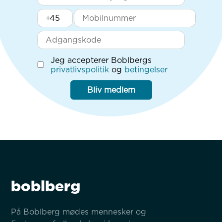
+
Jeg accepterer Boblbergs
privatlivspolitik
og
betingelser
Bliv medlem
boblberg
På Boblberg mødes mennesker og 