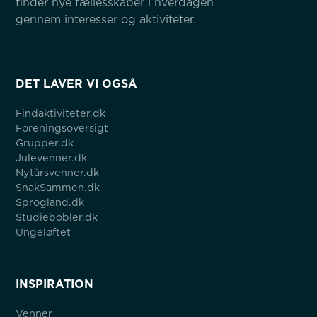
finder nye fællesskaber i hverdagen 
gennem interesser og aktiviteter.
DET LAVER VI OGSÅ
Findaktiviteter.dk
Foreningsoversigt
Grupper.dk
Julevenner.dk
Nytårsvenner.dk
SnakSammen.dk
Sprogland.dk
Studiebobler.dk
Ungeløftet
INSPIRATION
Venner