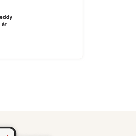
Mia
55 år