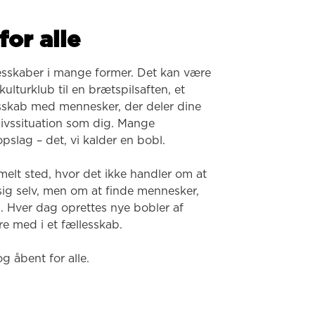
for alle
esskaber i mange former. Det kan være 
ulturklub til en brætspilsaften, et 
lesskab med mennesker, der deler dine 
 livssituation som dig. Mange 
pslag – det, vi kalder en bobl.

melt sted, hvor det ikke handler om at 
 sig selv, men om at finde mennesker, 
. Hver dag oprettes nye bobler af 
e med i et fællesskab.

og åbent for alle.