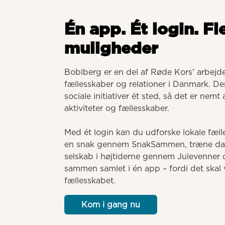
Én app. Ét login. Fl
muligheder
Boblberg er en del af Røde Kors' arbejde 
fællesskaber og relationer i Danmark. Der
sociale initiativer ét sted, så det er nemt
aktiviteter og fællesskaber. 

Med ét login kan du udforske lokale fælle
en snak gennem SnakSammen, træne dansk
selskab i højtiderne gennem Julevenner o
sammen samlet i én app – fordi det skal v
fællesskabet.
Kom i gang nu