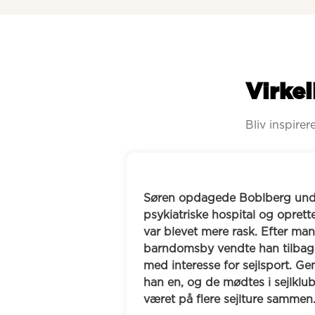
Virkel
Bliv inspire
under et ophold på det 
Freddy manglede en
prettede en bruger, da han 
fandt gennem Boblb
 mange år væk fra sin 
nyt venskab. Efter 
lbage og savnede en ven 
oplevelser, og sam
t. Gennem Boblberg fandt 
Boblberg har han nu 
lklubben, hvor de siden har 
Eventyret starter sn
mmen.