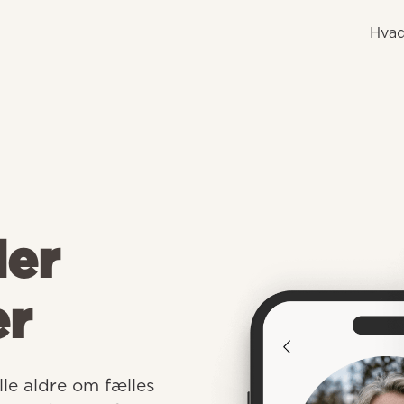
Hvad
der
er
e aldre om fælles 