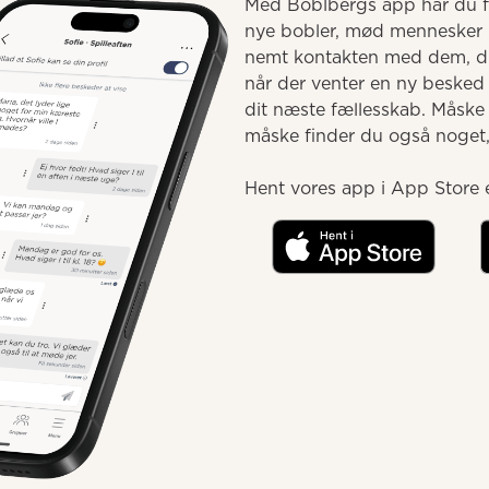
Med Boblbergs app har du fæ
nye bobler, mød mennesker 
nemt kontakten med dem, du 
når der venter en ny besked e
dit næste fællesskab. Måske
måske finder du også noget, d
Hent vores app i App Store e