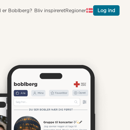
 er Boblberg?
Bliv inspireret
Regioner
Log ind