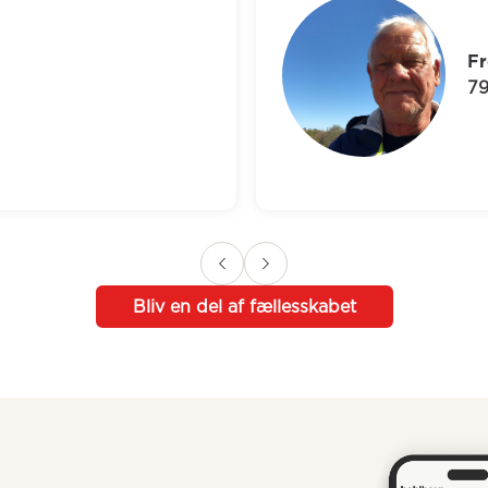
Freddy
79 år
Bliv en del af fællesskabet