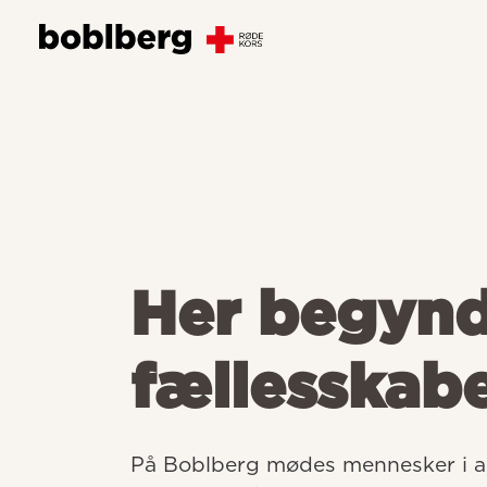
Her begyn
fællesskab
På Boblberg mødes mennesker i all