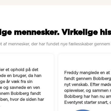
ige mennesker. Virkelige his
ret af mennesker, der har fundet nye fællesskaber gennem
 at spille guitar og synge med og 
Mia oplevede
erg Claus, som blev starten på et 
og familie g
mødet fik han blod på tanden til nye 
en kvinde me
men med Claus og fem andre fra 
hinanden og 
arrangeret en tur til Caribien. 
mødtes til g
art, og alle glæder sig.