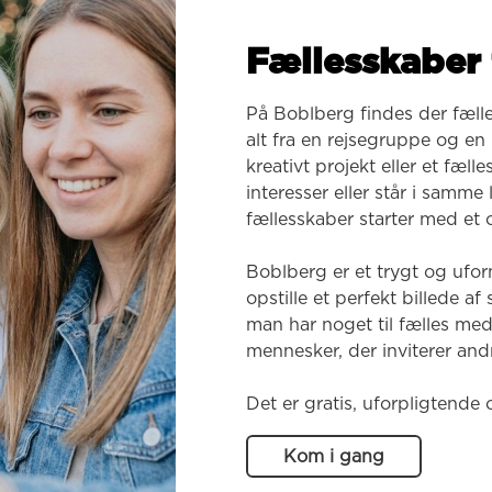
Fællesskaber 
På Boblberg findes der fæll
alt fra en rejsegruppe og en k
kreativt projekt eller et fæl
interesser eller står i samme
fællesskaber starter med et o
Boblberg er et trygt og ufor
opstille et perfekt billede af
man har noget til fælles med
mennesker, der inviterer andr
Det er gratis, uforpligtende 
Kom i gang