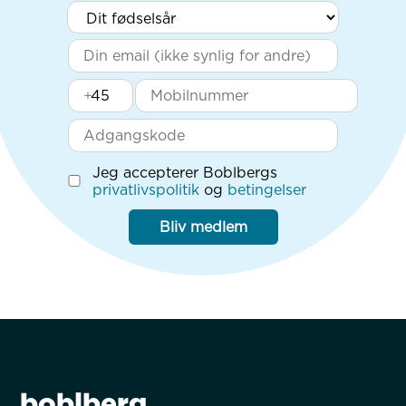
+
Jeg accepterer Boblbergs
privatlivspolitik
og
betingelser
Bliv medlem
boblberg