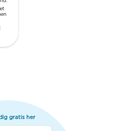
und.
et
men
t
dig gratis her