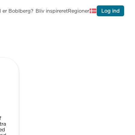
 er Boblberg?
Bliv inspireret
Regioner
Log ind
f
tra
med