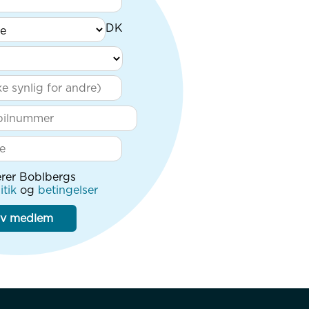
rer Boblbergs
itik
og
betingelser
iv medlem