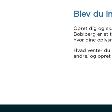
Blev du i
Opret dig og sk
Boblberg er et t
hvor dine oplysn
Hvad venter du
andre, og opret 