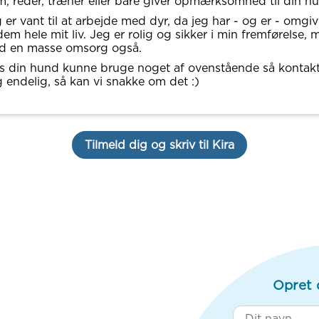
, reder, træner eller bare giver opmærksomhed til din h
 er vant til at arbejde med dyr, da jeg har - og er - omgiv
dem hele mit liv. Jeg er rolig og sikker i min fremførelse, 
d en masse omsorg også.
s din hund kunne bruge noget af ovenstående så kontak
 endelig, så kan vi snakke om det :)
Tilmeld dig og skriv til Kira
Opret 