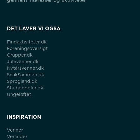
gennem interesser og aktiviteter.
DET LAVER VI OGSÅ
Findaktiviteter.dk
Foreningsoversigt
Grupper.dk
Julevenner.dk
Nytårsvenner.dk
SnakSammen.dk
Sprogland.dk
Studiebobler.dk
Ungeløftet
INSPIRATION
Venner
Veninder