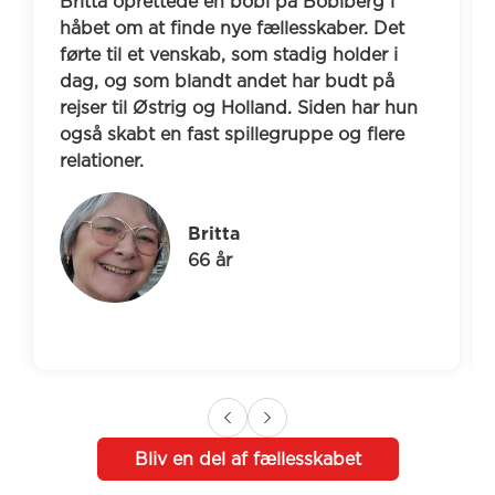
Britta oprettede en bobl på Boblberg i 
håbet om at finde nye fællesskaber. Det 
førte til et venskab, som stadig holder i 
dag, og som blandt andet har budt på 
rejser til Østrig og Holland. Siden har hun 
også skabt en fast spillegruppe og flere 
relationer.
Britta
66 år
Bliv en del af fællesskabet