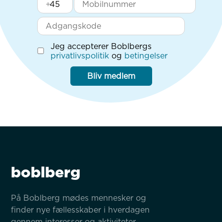
+
Jeg accepterer Boblbergs
privatlivspolitik
og
betingelser
Bliv medlem
boblberg
På Boblberg mødes mennesker og 
finder nye fællesskaber i hverdagen 
gennem interesser og aktiviteter.