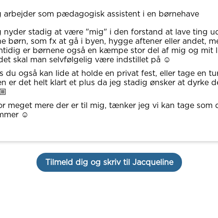
 arbejder som pædagogisk assistent i en børnehave
 nyder stadig at være "mig" i den forstand at lave ting 
e børn, som fx at gå i byen, hygge aftener eller andet, m
tidig er børnene også en kæmpe stor del af mig og mit li
det skal man selvfølgelig være indstillet på ☺️
s du også kan lide at holde en privat fest, eller tage en tur
n er det helt klart et plus da jeg stadig ønsker at dyrke d
🏼
r meget mere der er til mig, tænker jeg vi kan tage som 
mmer ☺️
Tilmeld dig og skriv til Jacqueline