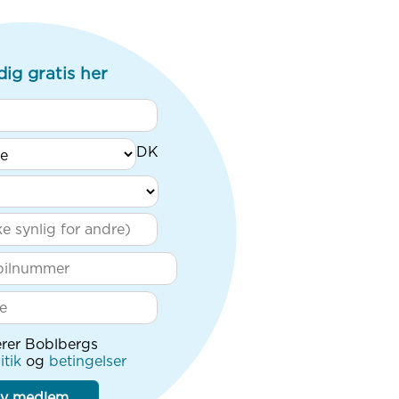
dig gratis her
rer Boblbergs
itik
og
betingelser
iv medlem