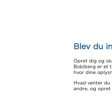
Blev du i
Opret dig og sk
Boblberg er et t
hvor dine oplysn
Hvad venter du
andre, og opret 