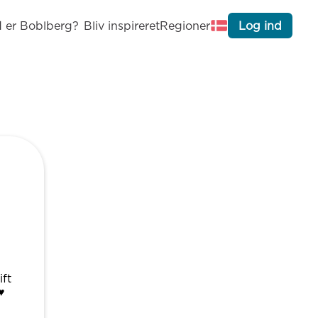
 er Boblberg?
Bliv inspireret
Regioner
Log ind
ift
️