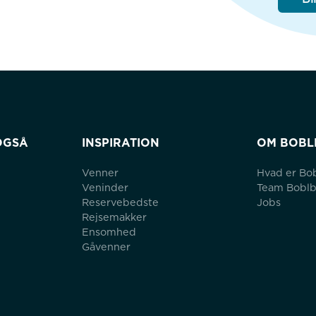
OGSÅ
INSPIRATION
OM BOBL
Venner
Hvad er Bo
Veninder
Team Bobl
Reservebedste
Jobs
Rejsemakker
Ensomhed
Gåvenner