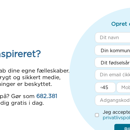
Opret 
nspireret?
ab dine egne fælleskaber.
rygt og sikkert medie,
inger er beskyttet.
+
 på? Gør som
682.381
dig gratis i dag.
Jeg accepte
privatlivspol
Bl