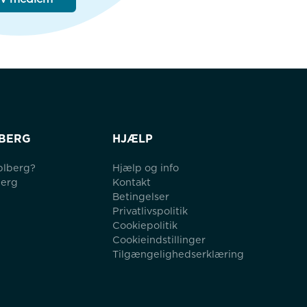
BERG
HJÆLP
blberg?
Hjælp og info
berg
Kontakt
Betingelser
Privatlivspolitik
Cookiepolitik
Cookieindstillinger
Tilgængelighedserklæring