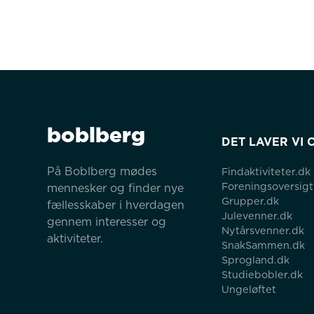
boblberg
DET LAVER VI 
På Boblberg mødes 
Findaktiviteter.dk
Foreningsoversigt
mennesker og finder nye 
Grupper.dk
fællesskaber i hverdagen 
Julevenner.dk
gennem interesser og 
Nytårsvenner.dk
aktiviteter.
SnakSammen.dk
Sprogland.dk
Studiebobler.dk
Ungeløftet