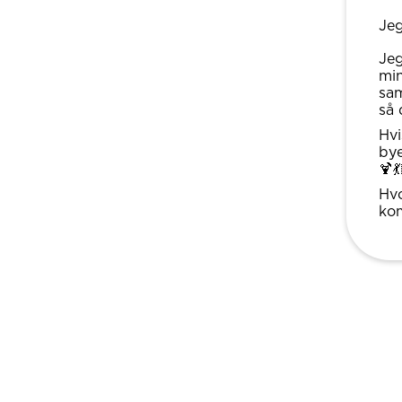
Jeg
Jeg
min
sam
så 
Hvi
bye
🍹
Hvo
ko