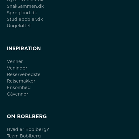
SnakSammen.dk
Sprogland.dk
Studiebobler.dk
Ungeløftet
INSPIRATION
Venner
Veninder
Reservebedste
Rejsemakker
Ensomhed
Gåvenner
OM BOBLBERG
Hvad er Boblberg?
Team Boblberg