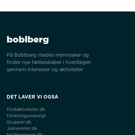
boblberg
På Boblberg mødes mennesker og 
finder nye fællesskaber i hverdagen 
gennem interesser og aktiviteter.
DET LAVER VI OGSÅ
Findaktiviteter.dk
Foreningsoversigt
Grupper.dk
Julevenner.dk
Nytårsvenner.dk