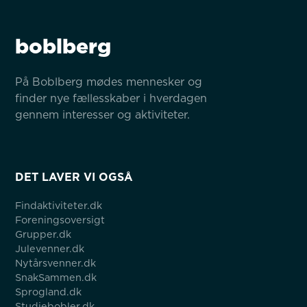
boblberg
På Boblberg mødes mennesker og 
finder nye fællesskaber i hverdagen 
gennem interesser og aktiviteter.
DET LAVER VI OGSÅ
Findaktiviteter.dk
Foreningsoversigt
Grupper.dk
Julevenner.dk
Nytårsvenner.dk
SnakSammen.dk
Sprogland.dk
Studiebobler.dk