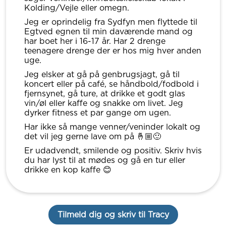
Kolding/Vejle eller omegn.
Jeg er oprindelig fra Sydfyn men flyttede til
Egtved egnen til min daværende mand og
har boet her i 16-17 år. Har 2 drenge
teenagere drenge der er hos mig hver anden
uge.
Jeg elsker at gå på genbrugsjagt, gå til
koncert eller på café, se håndbold/fodbold i
fjernsynet, gå ture, at drikke et godt glas
vin/øl eller kaffe og snakke om livet. Jeg
dyrker fitness et par gange om ugen.
Har ikke så mange venner/veninder lokalt og
det vil jeg gerne lave om på 🤞🏼🙂
Er udadvendt, smilende og positiv. Skriv hvis
du har lyst til at mødes og gå en tur eller
drikke en kop kaffe 😊
Tilmeld dig og skriv til Tracy