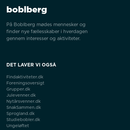
boblberg
På Boblberg mødes mennesker og 
finder nye fællesskaber i hverdagen 
gennem interesser og aktiviteter.
DET LAVER VI OGSÅ
Findaktiviteter.dk
Foreningsoversigt
Grupper.dk
Julevenner.dk
Nytårsvenner.dk
SnakSammen.dk
Sprogland.dk
Studiebobler.dk
Ungeløftet