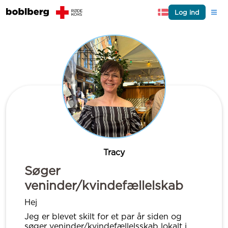
Log ind
Tracy
Søger
veninder/kvindefællelskab
Hej
Jeg er blevet skilt for et par år siden og
søger veninder/kvindefællelsskab lokalt i