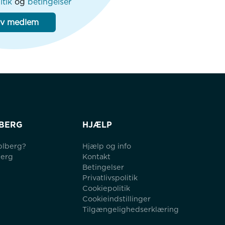
itik
og
betingelser
iv medlem
BERG
HJÆLP
blberg?
Hjælp og info
berg
Kontakt
Betingelser
Privatlivspolitik
Cookiepolitik
Cookieindstillinger
Tilgængelighedserklæring