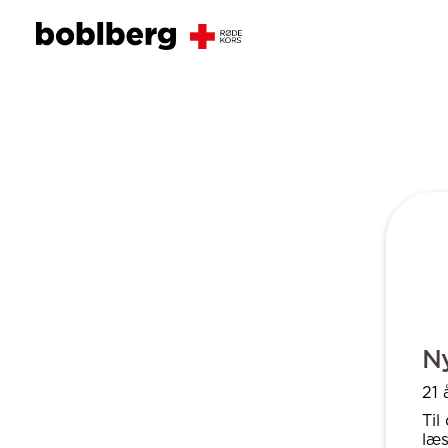
Ny
21 
Til
læs