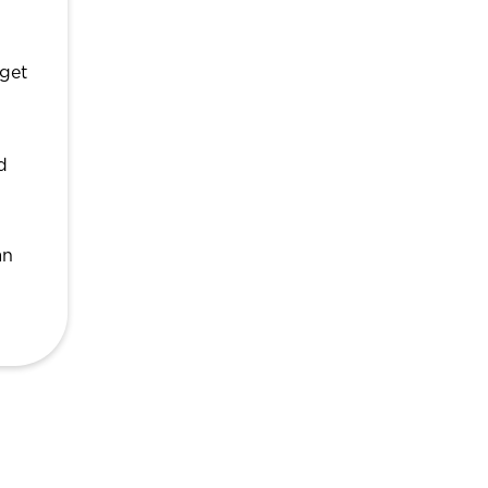
eget
n
d
g
an