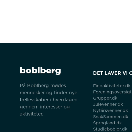
boblberg
DET LAVER VI 
På Boblberg mødes 
Findaktiviteter.dk
Foreningsoversigt
mennesker og finder nye 
Grupper.dk
fællesskaber i hverdagen 
Julevenner.dk
gennem interesser og 
Nytårsvenner.dk
aktiviteter.
SnakSammen.dk
Sprogland.dk
Studiebobler.dk