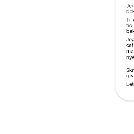
Jeg
be
Til
tid
bek
Jeg
caf
mad
nye
Skr
giv
Let