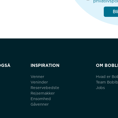
privatlivspol
Bl
OGSÅ
INSPIRATION
OM BOBL
Venner
Hvad er Bo
Veninder
Team Bobl
Reservebedste
Jobs
Rejsemakker
Ensomhed
Gåvenner