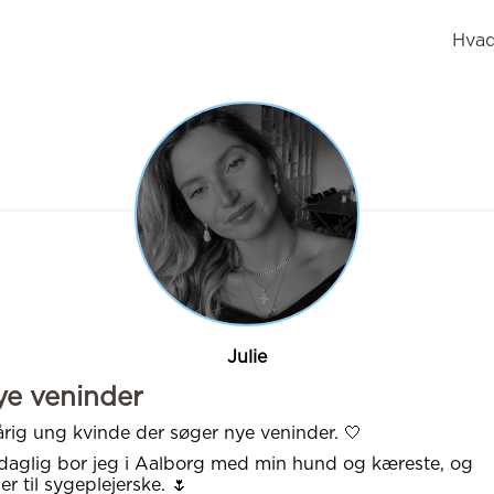
Hvad
Julie
e veninder
årig ung kvinde der søger nye veninder. 🤍
 daglig bor jeg i Aalborg med min hund og kæreste, og
er til sygeplejerske. 🌷