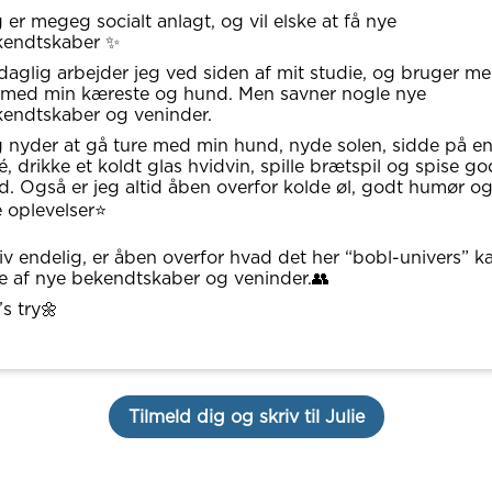
 er megeg socialt anlagt, og vil elske at få nye
kendtskaber ✨
 daglig arbejder jeg ved siden af mit studie, og bruger m
 med min kæreste og hund. Men savner nogle nye
endtskaber og veninder.
 nyder at gå ture med min hund, nyde solen, sidde på e
é, drikke et koldt glas hvidvin, spille brætspil og spise go
. Også er jeg altid åben overfor kolde øl, godt humør o
 oplevelser⭐️
iv endelig, er åben overfor hvad det her “bobl-univers” k
e af nye bekendtskaber og veninder.👥
’s try🌼
Tilmeld dig og skriv til Julie