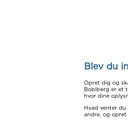
Blev du i
Opret dig og sk
Boblberg er et t
hvor dine oplysn
Hvad venter du
andre, og opret 