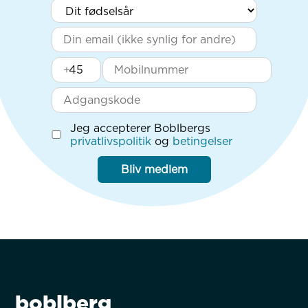
+
Jeg accepterer Boblbergs
privatlivspolitik
og
betingelser
Bliv medlem
boblberg