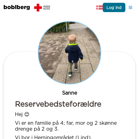
Log ind
Sanne
Reservebedsteforældre
Hej 😊
Vi er en familie på 4; far, mor og 2 skønne
drenge på 2 og 3.
Vi bor i Herningområdet (Lind).