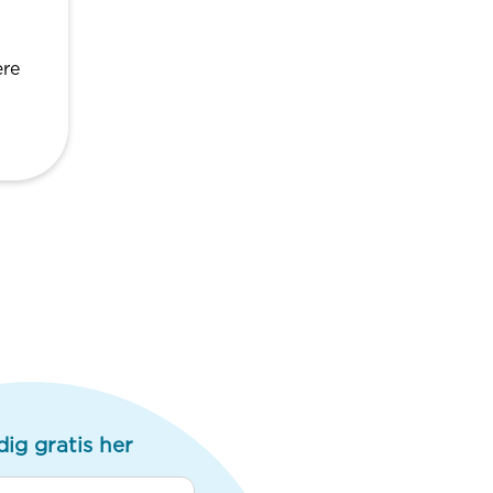
ære
dig gratis her