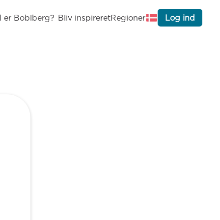
 er Boblberg?
Bliv inspireret
Regioner
Log ind