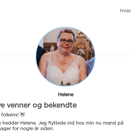
Hvad
Helene
ye venner og bekendte
 folkens! 👋
 hedder Helene. Jeg flyttede ind hos min nu mand på
ger for nogle år siden.