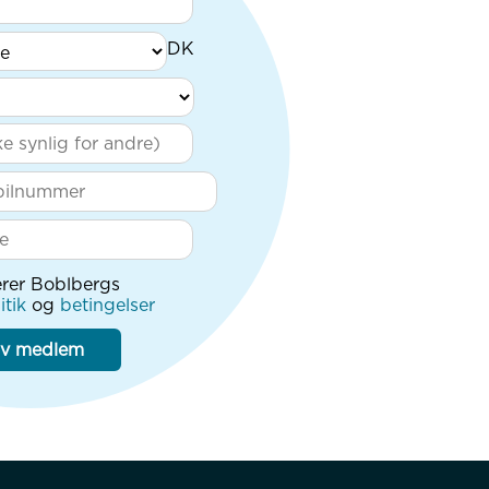
rer Boblbergs
itik
og
betingelser
iv medlem