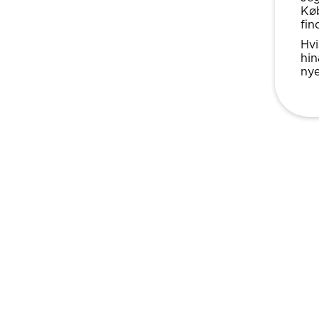
Køb
fin
Hvi
hin
nye