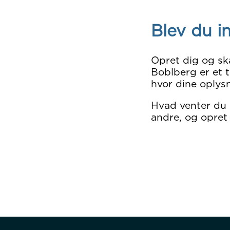
Blev du i
Opret dig og sk
Boblberg er et t
hvor dine oplysn
Hvad venter du
andre, og opret 