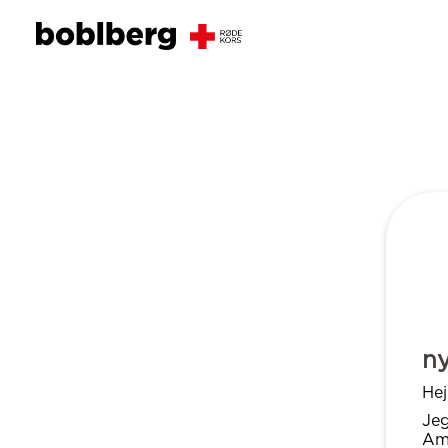
n
Hej
Jeg
Ama