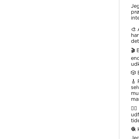
Jeg
prø
int
🎨 
har
det
🎬 
end
udk
🎲 
🎸 
sel
mus
ma
🏄‍
udf
tid
🧶 
Jeg