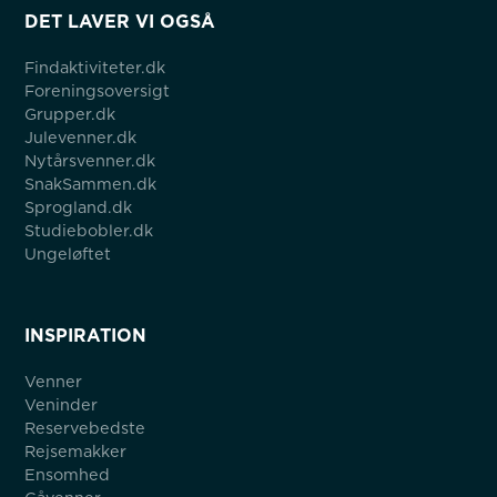
DET LAVER VI OGSÅ
Findaktiviteter.dk
Foreningsoversigt
Grupper.dk
Julevenner.dk
Nytårsvenner.dk
SnakSammen.dk
Sprogland.dk
Studiebobler.dk
Ungeløftet
INSPIRATION
Venner
Veninder
Reservebedste
Rejsemakker
Ensomhed