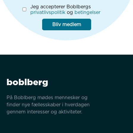
Jeg accepterer Boblbergs
privatlivspolitik
og
betingelser
Bliv medlem
boblberg
På Boblberg mødes mennesker og 
finder nye fællesskaber i hverdagen 
gennem interesser og aktiviteter.