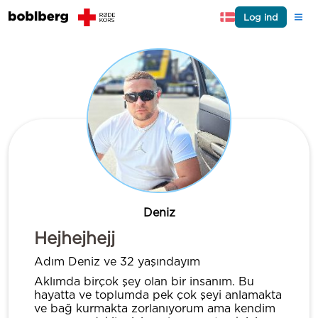
Log ind
Deniz
Hejhejhejj
Adım Deniz ve 32 yaşındayım
Aklımda birçok şey olan bir insanım. Bu
hayatta ve toplumda pek çok şeyi anlamakta
ve bağ kurmakta zorlanıyorum ama kendim