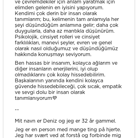
ve çevremdekiler için anlam yaratmak için
elimden gelenin en iyisini yapıyorum.
Kendimi çok derin bir insan olarak
tanımlarım; bu, kelimenin tam anlamıyla her
şeyi düşündüğüm anlamına gelir; daha çok
duygularla, daha az mantıkla düşünürüm.
Psikolojik, cinsiyet rolleri ve cinsiyet
farklılıkları, manevi şeyler, evren ve genel
olarak nasıl olduğumuz ve düşündüğümüz
hakkında konuşmayı seviyorum.
Ben hassas bir insanım, kolayca ağlarım ve
diğer insanların enerjilerini, iyi olup
olmadıklarını çok kolay hissedebilirim.
Başkalarının yanında kendini kolayca
güvende hissedebileceği, çok sıcak, empatik
ve sevgi dolu bir insan olarak
tanımlanıyorum💜
--
Mit navn er Deniz og jeg er 32 år gammel.
Jeg er en person med mange ting på hjerte.
Jeg har svært ved at forstå og forbinde mig