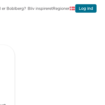
 er Boblberg?
Bliv inspireret
Regioner
Log ind