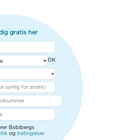
dig gratis her
rer Boblbergs
itik
og
betingelser