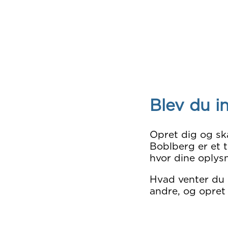
Blev du i
Opret dig og sk
Boblberg er et t
hvor dine oplysn
Hvad venter du
andre, og opret 