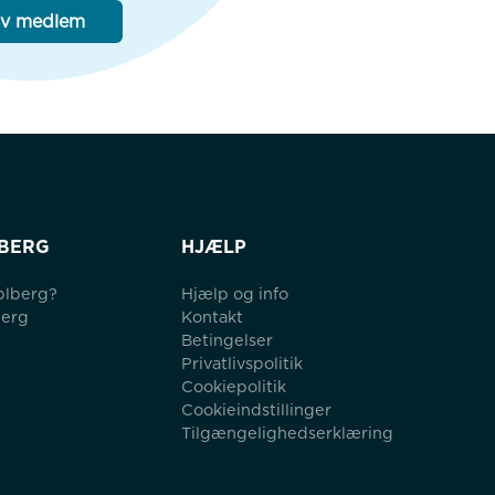
iv medlem
BERG
HJÆLP
blberg?
Hjælp og info
berg
Kontakt
Betingelser
Privatlivspolitik
Cookiepolitik
Cookieindstillinger
Tilgængelighedserklæring