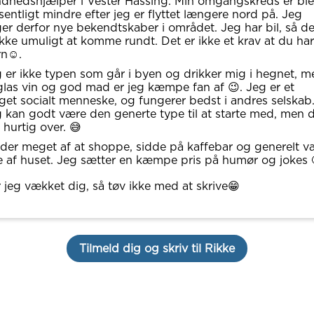
dhedshjælper i Vester Hassing. Min omgangskreds er ble
entligt mindre efter jeg er flyttet længere nord på. Jeg
er derfor nye bekendtskaber i området. Jeg har bil, så de
ikke umuligt at komme rundt. Det er ikke et krav at du har
n☺️.
 er ikke typen som går i byen og drikker mig i hegnet, m
glas vin og god mad er jeg kæmpe fan af 😉. Jeg er et
et socialt menneske, og fungerer bedst i andres selskab
 kan godt være den generte type til at starte med, men 
 hurtig over. 😅
der meget af at shoppe, sidde på kaffebar og generelt v
 af huset. Jeg sætter en kæmpe pris på humør og jokes 
 jeg vækket dig, så tøv ikke med at skrive😁
Tilmeld dig og skriv til Rikke