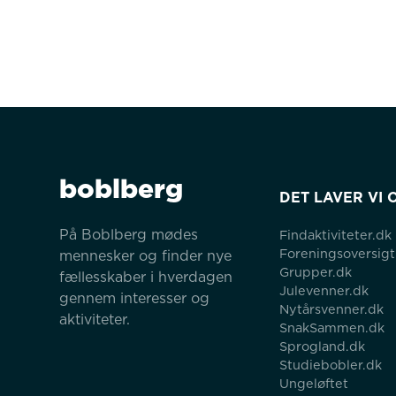
boblberg
DET LAVER VI 
På Boblberg mødes 
Findaktiviteter.dk
Foreningsoversigt
mennesker og finder nye 
Grupper.dk
fællesskaber i hverdagen 
Julevenner.dk
gennem interesser og 
Nytårsvenner.dk
aktiviteter.
SnakSammen.dk
Sprogland.dk
Studiebobler.dk
Ungeløftet