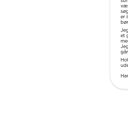
sun
væs
søg
er 
bør
Jeg
et 
meg
Jeg
går
Hol
ude
Har