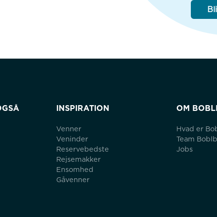
Bl
OGSÅ
INSPIRATION
OM BOBL
Venner
Hvad er Bo
Veninder
Team Bobl
Reservebedste
Jobs
Rejsemakker
Ensomhed
Gåvenner