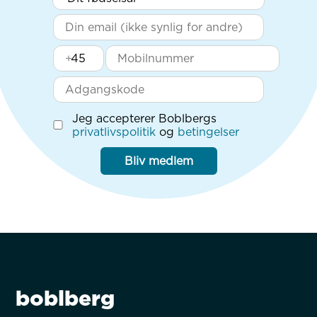
+
Jeg accepterer Boblbergs
privatlivspolitik
og
betingelser
Bliv medlem
boblberg