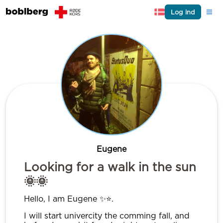
Log ind
Eugene
Looking for a walk in the sun
🌞🌞
Hello, I am Eugene ✨⭐️.
I will start univercity the comming fall, and