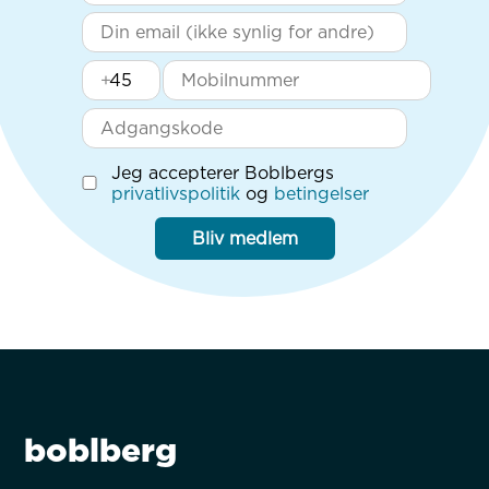
+
Jeg accepterer Boblbergs
privatlivspolitik
og
betingelser
Bliv medlem
boblberg