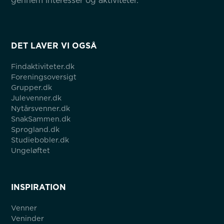
gennem interesser og aktiviteter.
DET LAVER VI OGSÅ
Findaktiviteter.dk
Foreningsoversigt
Grupper.dk
Julevenner.dk
Nytårsvenner.dk
SnakSammen.dk
Sprogland.dk
Studiebobler.dk
Ungeløftet
INSPIRATION
Venner
Veninder