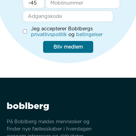
+
Jeg accepterer Boblbergs
privatlivspolitik
og
betingelser
Bliv medlem
boblberg
På Boblberg mødes mennesker og 
finder nye fællesskaber i hverdagen 