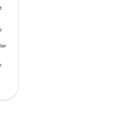
t
e
ler
e