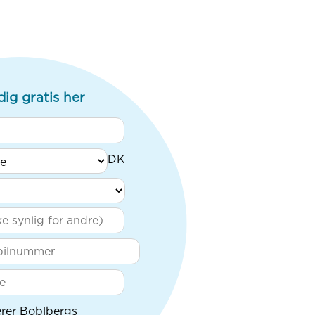
dig gratis her
rer Boblbergs