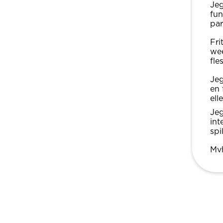
Jeg
fun
pa
Fri
wee
fles
Jeg
en 
ell
Jeg
int
spil
Mvh