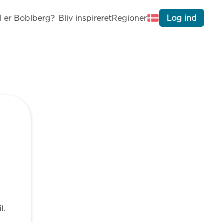
 er Boblberg?
Bliv inspireret
Regioner
Log ind
l.