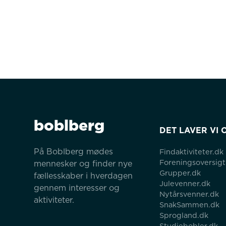
boblberg
DET LAVER VI 
På Boblberg mødes 
Findaktiviteter.dk
Foreningsoversigt
mennesker og finder nye 
Grupper.dk
fællesskaber i hverdagen 
Julevenner.dk
gennem interesser og 
Nytårsvenner.dk
aktiviteter.
SnakSammen.dk
Sprogland.dk
Studiebobler.dk