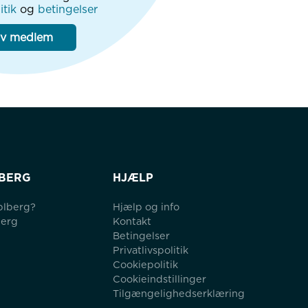
itik
og
betingelser
iv medlem
BERG
HJÆLP
blberg?
Hjælp og info
berg
Kontakt
Betingelser
Privatlivspolitik
Cookiepolitik
Cookieindstillinger
Tilgængelighedserklæring