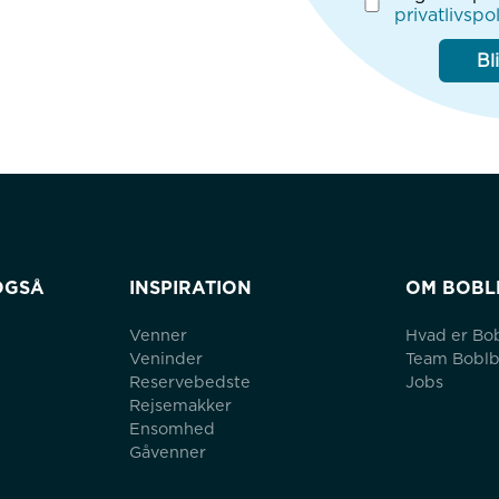
privatlivspol
Bl
OGSÅ
INSPIRATION
OM BOBL
Venner
Hvad er Bo
Veninder
Team Bobl
Reservebedste
Jobs
Rejsemakker
Ensomhed
Gåvenner