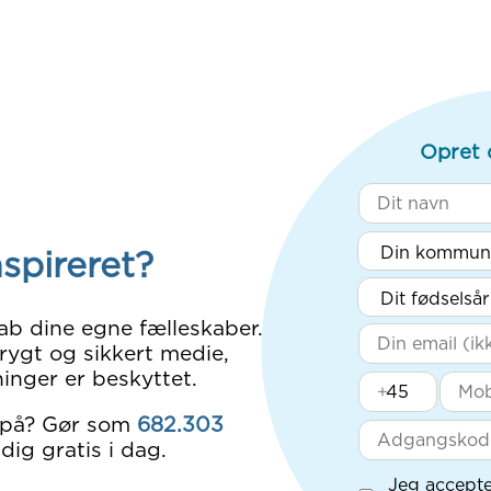
Opret 
nspireret?
ab dine egne fælleskaber.
rygt og sikkert medie,
inger er beskyttet.
+
 på? Gør som
682.303
dig gratis i dag.
Jeg accepte