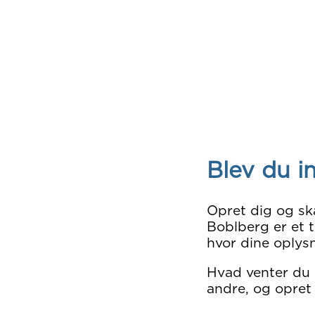
Blev du i
Opret dig og sk
Boblberg er et t
hvor dine oplysn
Hvad venter du
andre, og opret 