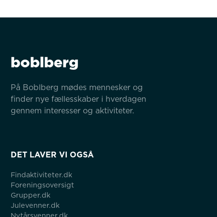
boblberg
På Boblberg mødes mennesker og 
finder nye fællesskaber i hverdagen 
gennem interesser og aktiviteter.
DET LAVER VI OGSÅ
Findaktiviteter.dk
Foreningsoversigt
Grupper.dk
Julevenner.dk
Nytårsvenner.dk