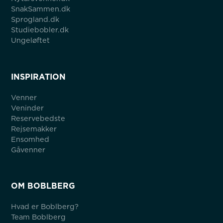
SnakSammen.dk
Sprogland.dk
Studiebobler.dk
Ungeløftet
INSPIRATION
Venner
Veninder
Reservebedste
Rejsemakker
Ensomhed
Gåvenner
OM BOBLBERG
Hvad er Boblberg?
Team Boblberg