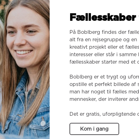
Fællesskaber 
På Boblberg findes der fæll
alt fra en rejsegruppe og en k
kreativt projekt eller et fæl
interesser eller står i samme
fællesskaber starter med et o
Boblberg er et trygt og ufor
opstille et perfekt billede af
man har noget til fælles med
mennesker, der inviterer andr
Det er gratis, uforpligtende 
Kom i gang