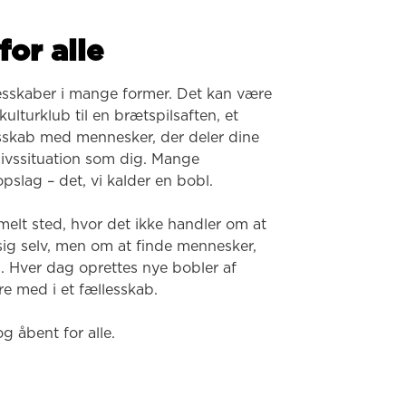
for alle
esskaber i mange former. Det kan være 
ulturklub til en brætspilsaften, et 
lesskab med mennesker, der deler dine 
 livssituation som dig. Mange 
pslag – det, vi kalder en bobl.

melt sted, hvor det ikke handler om at 
 sig selv, men om at finde mennesker, 
. Hver dag oprettes nye bobler af 
e med i et fællesskab.

og åbent for alle.