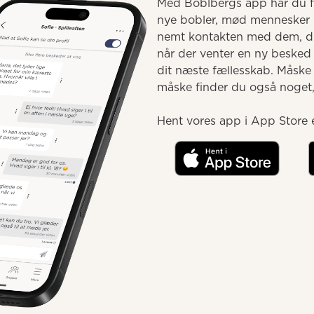
Med Boblbergs app har du fæ
nye bobler, mød mennesker 
nemt kontakten med dem, du 
når der venter en ny besked e
dit næste fællesskab. Måske
måske finder du også noget, d
Hent vores app i App Store e