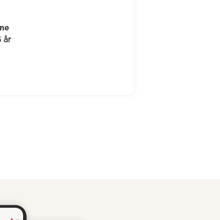
Jakob
46 år