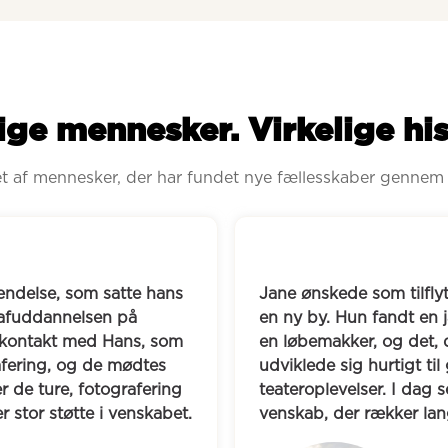
ige mennesker. Virkelige his
ret af mennesker, der har fundet nye fællesskaber gennem
Jakob o
m tilflytter at opbygge nye relationer i 
liv man
fandt en jævnaldrende kvinde, der søgte 
nye fæl
 og det, der begyndte som løbeture, 
spillek
urtigt til gåture, middage og 
de spil
er. I dag ses de fast og har opbygget et 
blevet 
ækker langt ud over løbeskoene.
fælles 
en tæt 