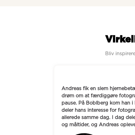
Virkel
Bliv inspire
jernebetændelse, som satte hans 
Jane ønskede so
e fotografuddannelsen på 
en ny by. Hun 
om han i kontakt med Hans, som 
en løbemakker,
for fotografering, og de mødtes 
udviklede sig h
 dag deler de ture, fotografering 
teateroplevels
as oplever stor støtte i venskabet.
venskab, der r