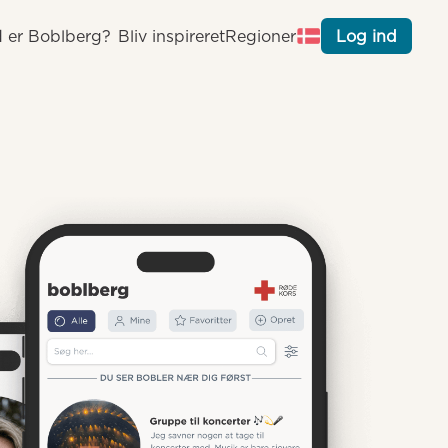
 er Boblberg?
Bliv inspireret
Regioner
Log ind