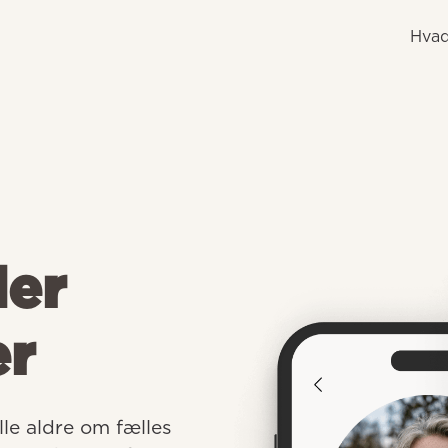
Hvad
der
er
e aldre om fælles 