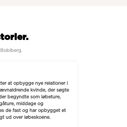
torier.
 Boblberg.
pdagede efter en hjernerystelse, at hans sociale 
glede noget, og på Boblberg fandt han hurtigt 
lesskaber og venner. I dag deltager han i en 
lub, som mødes cirka hver anden måned, hvor 
ler brætspil som UNO og Skip-Bo. Han er også 
en del af en madklub, som han mødes med over 
måltider og gode samtaler, og her har han fået 
ven, Michael.