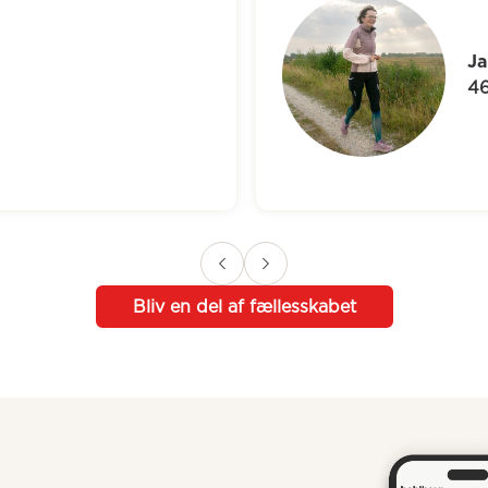
Jane
46 år
Bliv en del af fællesskabet