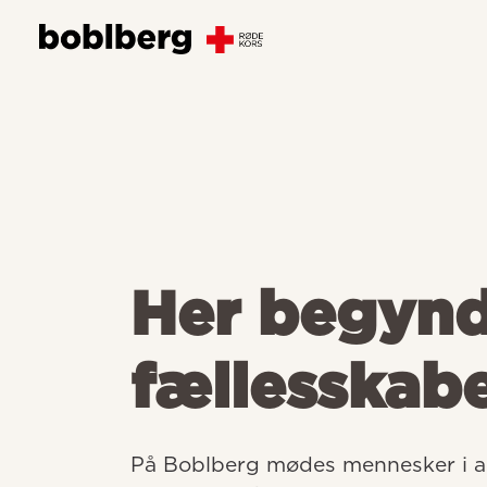
Her begyn
fællesskab
På Boblberg mødes mennesker i all