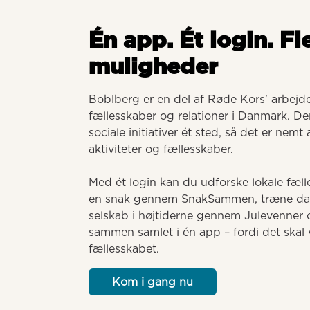
Én app. Ét login. Fl
muligheder
Boblberg er en del af Røde Kors' arbejde 
fællesskaber og relationer i Danmark. Der
sociale initiativer ét sted, så det er nemt
aktiviteter og fællesskaber. 

Med ét login kan du udforske lokale fælle
en snak gennem SnakSammen, træne dansk
selskab i højtiderne gennem Julevenner o
sammen samlet i én app – fordi det skal v
fællesskabet.
Kom i gang nu