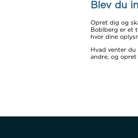
Blev du i
Opret dig og sk
Boblberg er et t
hvor dine oplysn
Hvad venter du
andre, og opret 