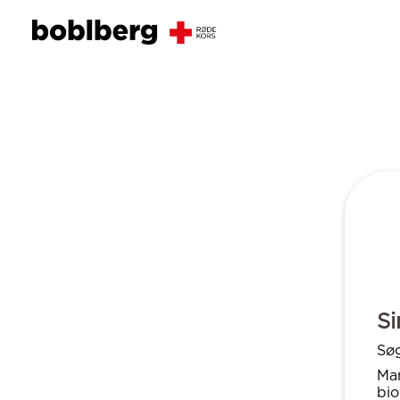
Si
Søg
Man
bio