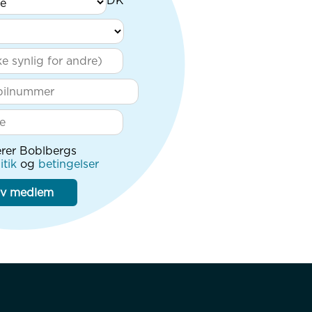
rer Boblbergs
itik
og
betingelser
iv medlem