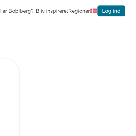
 er Boblberg?
Bliv inspireret
Regioner
Log ind