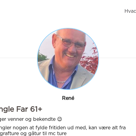
Hvad
René
ngle Far 61+
er venner og bekendte 😉
gler nogen at fylde fritiden ud med, kan være alt fra
grafture og gåtur til mc ture