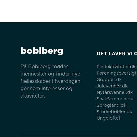
boblberg
DET LAVER VI 
På Boblberg mødes 
Findaktiviteter.dk
Foreningsoversigt
mennesker og finder nye 
Grupper.dk
fællesskaber i hverdagen 
Julevenner.dk
gennem interesser og 
Nytårsvenner.dk
aktiviteter.
SnakSammen.dk
Sprogland.dk
Studiebobler.dk
Ungeløftet