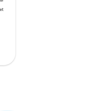
ar
et