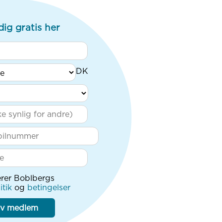
dig gratis her
rer Boblbergs
itik
og
betingelser
iv medlem