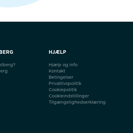
BERG
HJÆLP
blberg?
Hjælp og info
berg
Kontakt
Betingelser
Privatlivspolitik
Cookiepolitik
Cookieindstillinger
Tilgængelighedserklæring