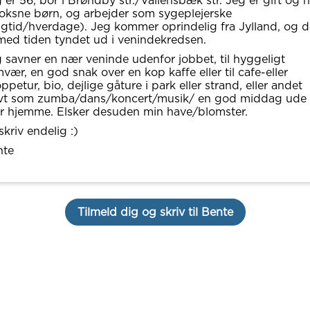
 er 56, bor i Brøndby str./Vallensbæk str. Jeg er gift og h
oksne børn, og arbejder som sygeplejerske
gtid/hverdage). Jeg kommer oprindelig fra Jylland, og d
med tiden tyndet ud i venindekredsen.
 savner en nær veninde udenfor jobbet, til hyggeligt
vær, en god snak over en kop kaffe eller til cafe-eller
ppetur, bio, dejlige gåture i park eller strand, eller andet
ovt som zumba/dans/koncert/musik/ en god middag ude
er hjemme. Elsker desuden min have/blomster.
skriv endelig :)
nte
Tilmeld dig og skriv til Bente