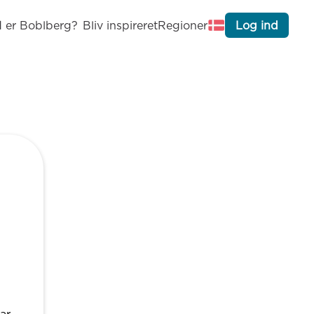
 er Boblberg?
Bliv inspireret
Regioner
Log ind