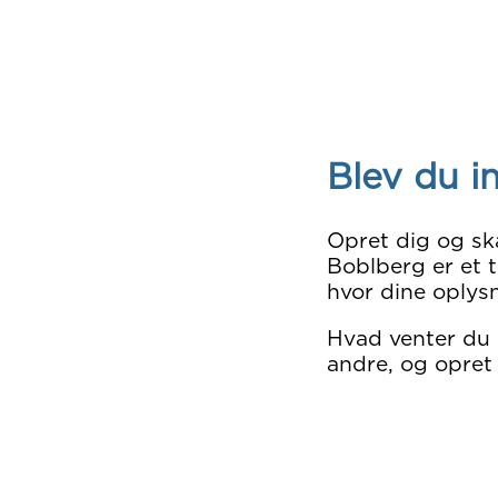
Blev du i
Opret dig og sk
Boblberg er et t
hvor dine oplysn
Hvad venter du
andre, og opret 