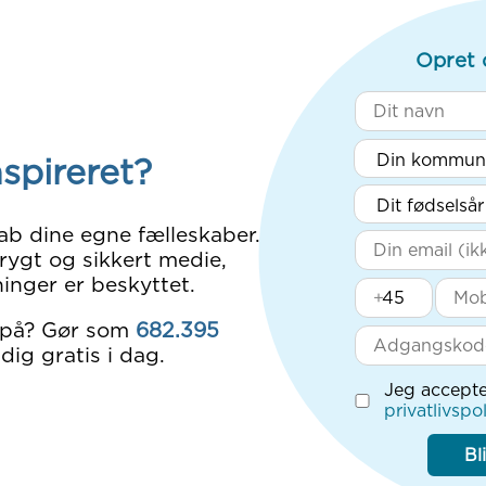
Opret 
nspireret?
ab dine egne fælleskaber.
rygt og sikkert medie,
inger er beskyttet.
+
 på? Gør som
682.395
dig gratis i dag.
Jeg accepte
privatlivspol
Bl