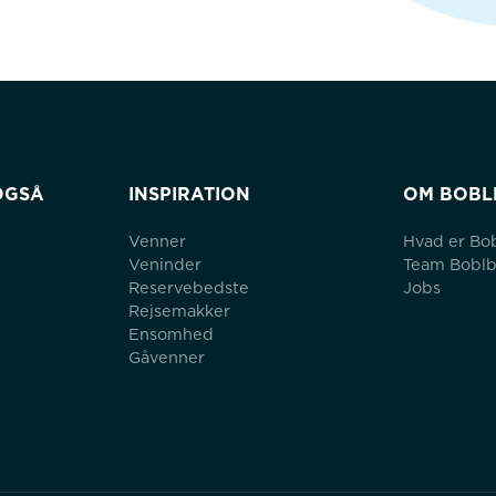
OGSÅ
INSPIRATION
OM BOBL
Venner
Hvad er Bo
Veninder
Team Bobl
Reservebedste
Jobs
Rejsemakker
Ensomhed
Gåvenner