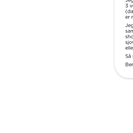
Jeg
3 v
(da
er 
Jeg
sam
sho
sj
ell
Så 
Be