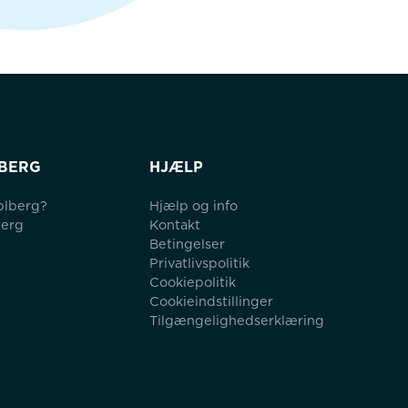
BERG
HJÆLP
blberg?
Hjælp og info
berg
Kontakt
Betingelser
Privatlivspolitik
Cookiepolitik
Cookieindstillinger
Tilgængelighedserklæring