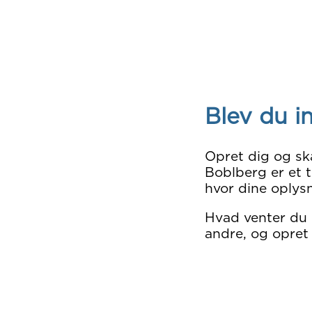
Blev du i
Opret dig og sk
Boblberg er et t
hvor dine oplysn
Hvad venter du
andre, og opret 