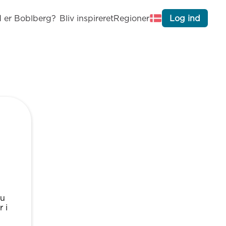
 er Boblberg?
Bliv inspireret
Regioner
Log ind
nu
 i