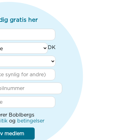
dig gratis her
rer Boblbergs
itik
og
betingelser
iv medlem