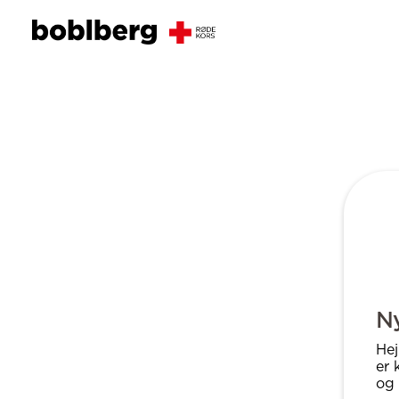
Ny
Hej
er 
og 