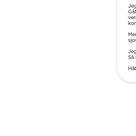
Jeg
Gåt
ver
kon
Men
sjo
Jeg
Så 
Håb