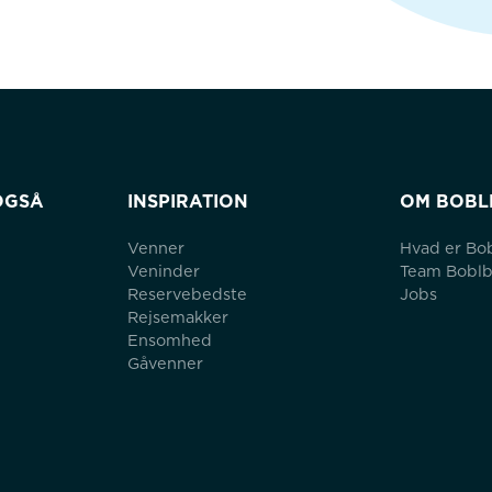
OGSÅ
INSPIRATION
OM BOBL
Venner
Hvad er Bo
Veninder
Team Bobl
Reservebedste
Jobs
Rejsemakker
Ensomhed
Gåvenner