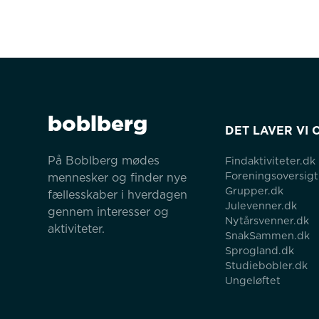
boblberg
DET LAVER VI 
På Boblberg mødes 
Findaktiviteter.dk
Foreningsoversigt
mennesker og finder nye 
Grupper.dk
fællesskaber i hverdagen 
Julevenner.dk
gennem interesser og 
Nytårsvenner.dk
aktiviteter.
SnakSammen.dk
Sprogland.dk
Studiebobler.dk
Ungeløftet