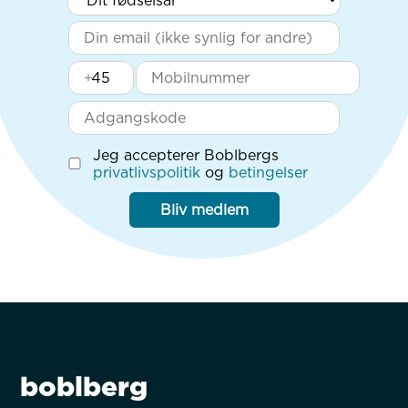
+
Jeg accepterer Boblbergs
privatlivspolitik
og
betingelser
Bliv medlem
boblberg