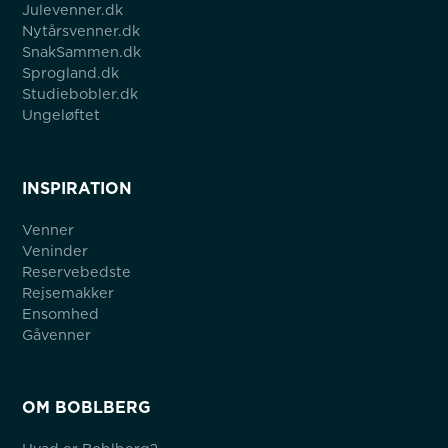
Julevenner.dk
Nytårsvenner.dk
SnakSammen.dk
Sprogland.dk
Studiebobler.dk
Ungeløftet
INSPIRATION
Venner
Veninder
Reservebedste
Rejsemakker
Ensomhed
Gåvenner
OM BOBLBERG