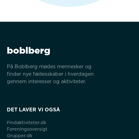
boblberg
På Boblberg mødes mennesker og 
finder nye fællesskaber i hverdagen 
gennem interesser og aktiviteter.
DET LAVER VI OGSÅ
Findaktiviteter.dk
Foreningsoversigt
Grupper.dk