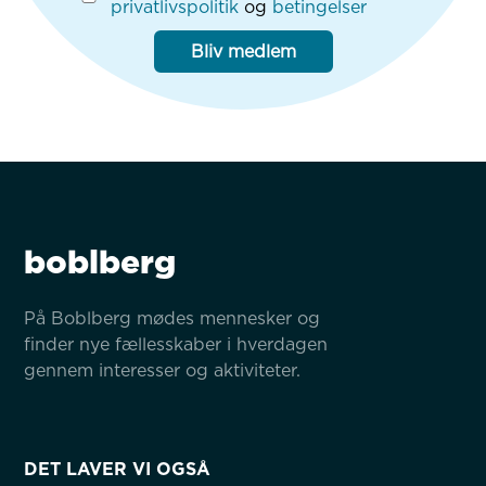
privatlivspolitik
og
betingelser
Bliv medlem
boblberg
På Boblberg mødes mennesker og 
finder nye fællesskaber i hverdagen 
gennem interesser og aktiviteter.
DET LAVER VI OGSÅ