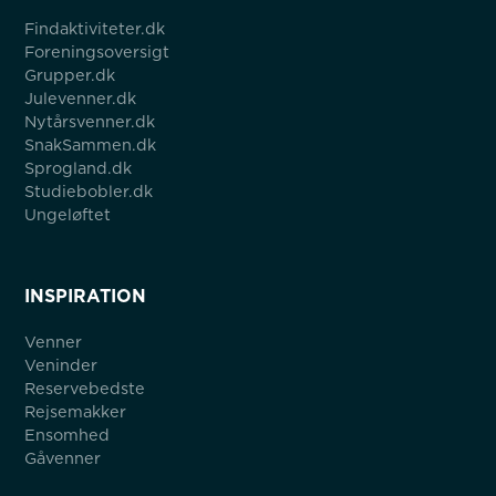
Findaktiviteter.dk
Foreningsoversigt
Grupper.dk
Julevenner.dk
Nytårsvenner.dk
SnakSammen.dk
Sprogland.dk
Studiebobler.dk
Ungeløftet
INSPIRATION
Venner
Veninder
Reservebedste
Rejsemakker
Ensomhed
Gåvenner