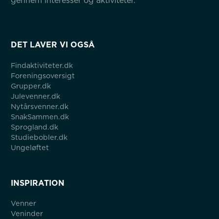
gennem interesser og aktiviteter.
DET LAVER VI OGSÅ
Findaktiviteter.dk
Foreningsoversigt
Grupper.dk
Julevenner.dk
Nytårsvenner.dk
SnakSammen.dk
Sprogland.dk
Studiebobler.dk
Ungeløftet
INSPIRATION
Venner
Veninder