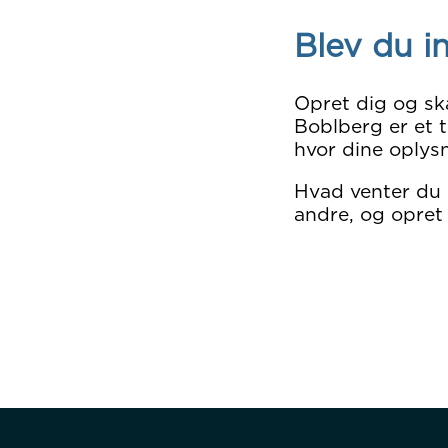
Blev du i
Opret dig og sk
Boblberg er et t
hvor dine oplysn
Hvad venter du
andre, og opret 