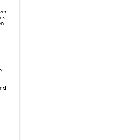
ver
ns,
en
e i
and