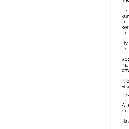
im
I d
kun
er 
køn
det
Hvi
det
Søg
mas
off
It 
alo
Lev
All
be
Hav