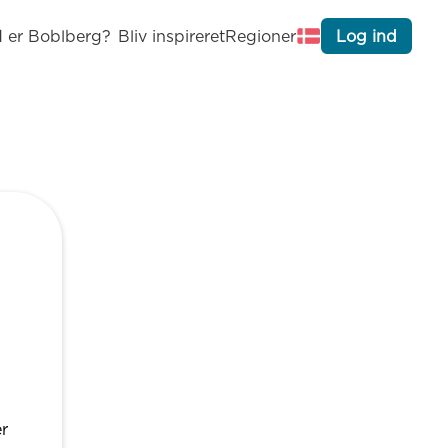
 er Boblberg?
Bliv inspireret
Regioner
Log ind
r