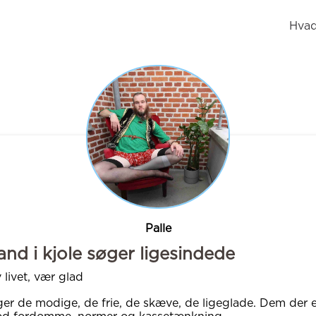
Hvad
Palle
nd i kjole søger ligesindede
 livet, vær glad
er de modige, de frie, de skæve, de ligeglade. Dem der e