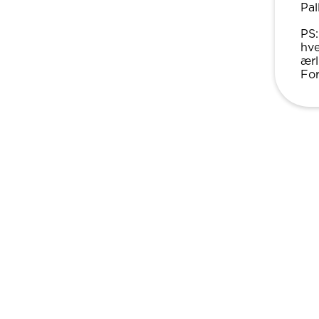
Pal
PS:
hve
ærl
For