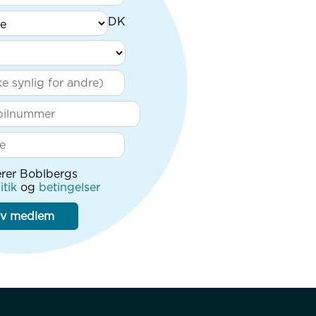
rer Boblbergs
itik
og
betingelser
iv medlem