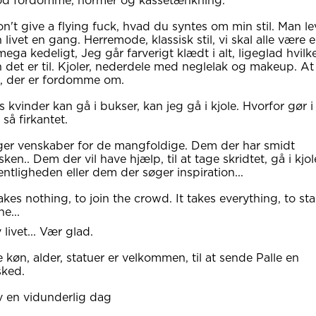
od fordomme, normer og kassetænkning.
on't give a flying fuck, hvad du syntes om min stil. Man le
 livet en gang. Herremode, klassisk stil, vi skal alle være e
mega kedeligt, Jeg går farverigt klædt i alt, ligeglad hvilk
 det er til. Kjoler, nederdele med neglelak og makeup. At
, der er fordomme om.
s kvinder kan gå i bukser, kan jeg gå i kjole. Hvorfor gør i
 så firkantet.
er venskaber for de mangfoldige. Dem der har smidt
ken.. Dem der vil have hjælp, til at tage skridtet, gå i kjol
entligheden eller dem der søger inspiration...
takes nothing, to join the crowd. It takes everything, to st
ne...
 livet... Vær glad.
e køn, alder, statuer er velkommen, til at sende Palle en
sked.
 en vidunderlig dag