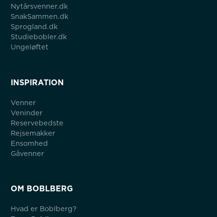
Nytårsvenner.dk
SnakSammen.dk
Sprogland.dk
Studiebobler.dk
Ungeløftet
INSPIRATION
Venner
Veninder
Reservebedste
Rejsemakker
Ensomhed
Gåvenner
OM BOBLBERG
Hvad er Boblberg?