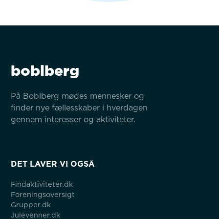
boblberg
På Boblberg mødes mennesker og 
finder nye fællesskaber i hverdagen 
gennem interesser og aktiviteter.
DET LAVER VI OGSÅ
Findaktiviteter.dk
Foreningsoversigt
Grupper.dk
Julevenner.dk