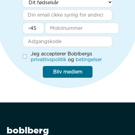
+
Jeg accepterer Boblbergs
privatlivspolitik
og
betingelser
Bliv medlem
boblberg