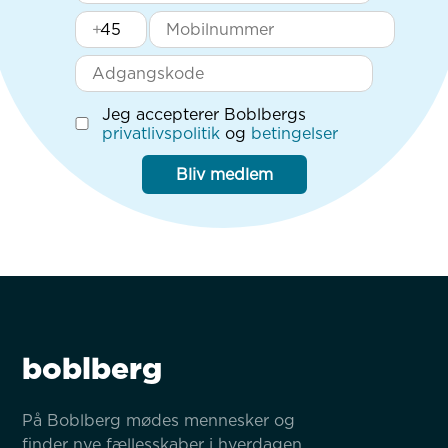
+
Jeg accepterer Boblbergs
privatlivspolitik
og
betingelser
Bliv medlem
boblberg
På Boblberg mødes mennesker og 
finder nye fællesskaber i hverdagen 