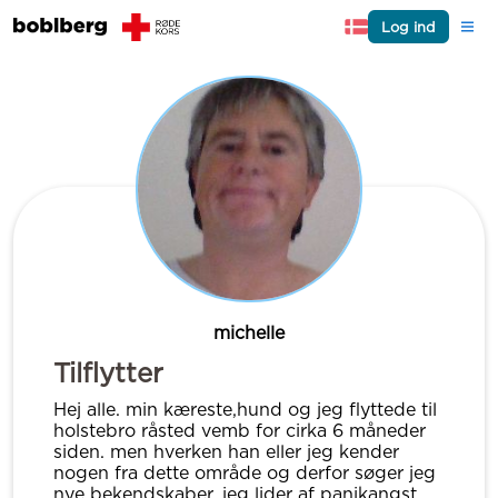
Log ind
michelle
Tilflytter
Hej alle. min kæreste,hund og jeg flyttede til
holstebro råsted vemb for cirka 6 måneder
siden. men hverken han eller jeg kender
nogen fra dette område og derfor søger jeg
nye bekendskaber. jeg lider af panikangst