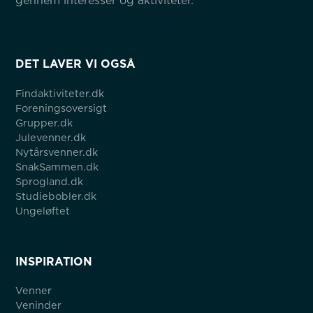
gennem interesser og aktiviteter.
DET LAVER VI OGSÅ
Findaktiviteter.dk
Foreningsoversigt
Grupper.dk
Julevenner.dk
Nytårsvenner.dk
SnakSammen.dk
Sprogland.dk
Studiebobler.dk
Ungeløftet
INSPIRATION
Venner
Veninder