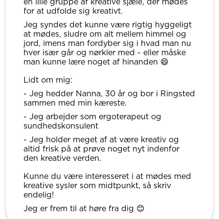
en lille gruppe af kreative sjæle, der mødes
for at udfolde sig kreativt.
Jeg syndes det kunne være rigtig hyggeligt
at mødes, sludre om alt mellem himmel og
jord, imens man fordyber sig i hvad man nu
hver især går og nørkler med - eller måske
man kunne lære noget af hinanden 😄
Lidt om mig:
- Jeg hedder Nanna, 30 år og bor i Ringsted
sammen med min kæreste.
- Jeg arbejder som ergoterapeut og
sundhedskonsulent
- Jeg holder meget af at være kreativ og
altid frisk på at prøve noget nyt indenfor
den kreative verden.
Kunne du være interesseret i at mødes med
kreative sysler som midtpunkt, så skriv
endelig!
Jeg er frem til at høre fra dig 😊