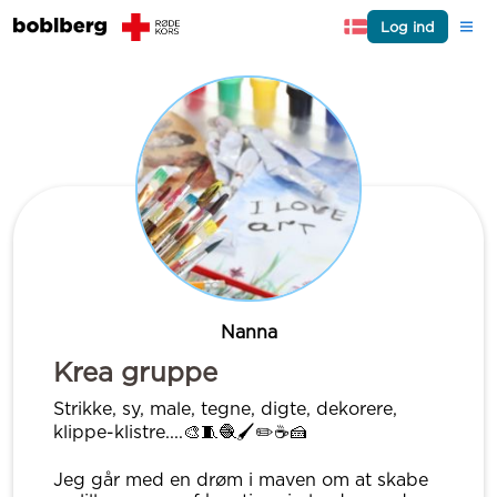
Log ind
Nanna
Krea gruppe
Strikke, sy, male, tegne, digte, dekorere,
klippe-klistre....🎨🧵🧶🖌✏☕🍰
Jeg går med en drøm i maven om at skabe