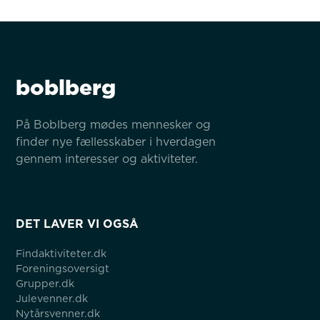
boblberg
På Boblberg mødes mennesker og 
finder nye fællesskaber i hverdagen 
gennem interesser og aktiviteter.
DET LAVER VI OGSÅ
Findaktiviteter.dk
Foreningsoversigt
Grupper.dk
Julevenner.dk
Nytårsvenner.dk