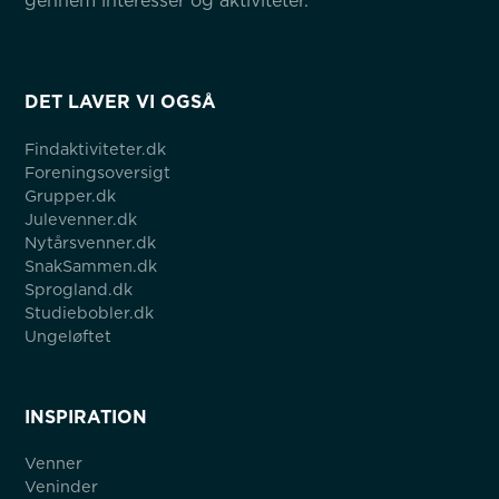
gennem interesser og aktiviteter.
DET LAVER VI OGSÅ
Findaktiviteter.dk
Foreningsoversigt
Grupper.dk
Julevenner.dk
Nytårsvenner.dk
SnakSammen.dk
Sprogland.dk
Studiebobler.dk
Ungeløftet
INSPIRATION
Venner
Veninder