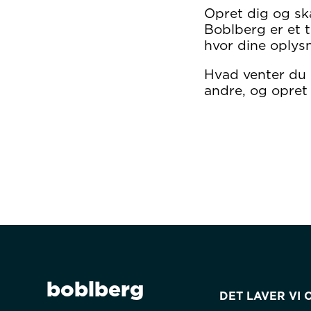
Opret dig og sk
Boblberg er et t
hvor dine oplysn
Hvad venter du
andre, og opret 
boblberg
DET LAVER VI 