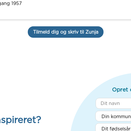
gang 1957
Tilmeld dig og skriv til Zunja
Opret 
nspireret?