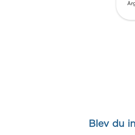
År
Blev du i