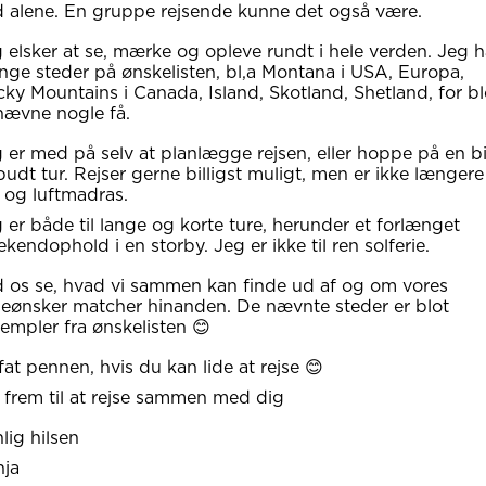
 alene. En gruppe rejsende kunne det også være.
 elsker at se, mærke og opleve rundt i hele verden. Jeg h
ge steder på ønskelisten, bl,a Montana i USA, Europa,
ky Mountains i Canada, Island, Skotland, Shetland, for bl
nævne nogle få.
 er med på selv at planlægge rejsen, eller hoppe på en bi
udt tur. Rejser gerne billigst muligt, men er ikke længere 
t og luftmadras.
 er både til lange og korte ture, herunder et forlænget
kendophold i en storby. Jeg er ikke til ren solferie.
 os se, hvad vi sammen kan finde ud af og om vores
seønsker matcher hinanden. De nævnte steder er blot
empler fra ønskelisten 😊
fat pennen, hvis du kan lide at rejse 😊
 frem til at rejse sammen med dig
lig hilsen
nja