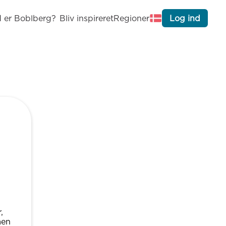
 er Boblberg?
Bliv inspireret
Regioner
Log ind
,
men