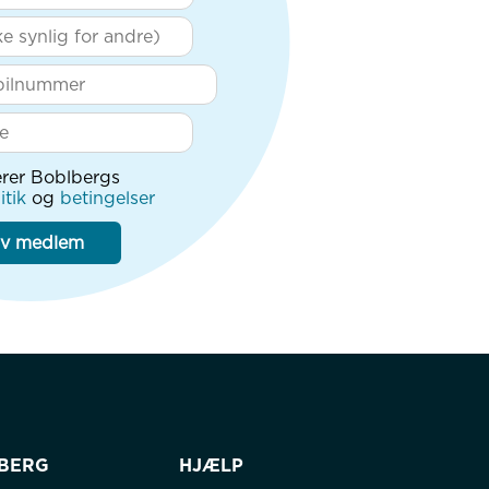
rer Boblbergs
itik
og
betingelser
iv medlem
BERG
HJÆLP