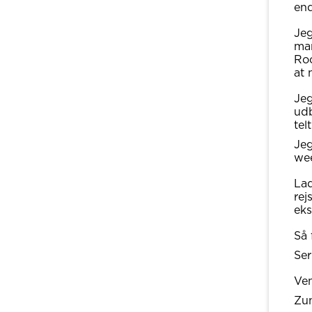
end
Jeg
man
Roc
at 
Jeg
udb
tel
Jeg
wee
Lad
rej
eks
Så 
Ser
Ven
Zu