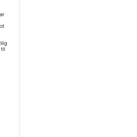
ar
ot
llig
til