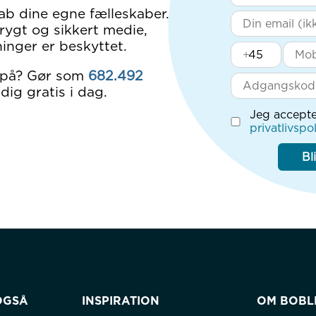
ab dine egne fælleskaber.
rygt og sikkert medie,
inger er beskyttet.
+
 på? Gør som
682.492
dig gratis i dag.
Jeg accepte
privatlivspol
Bl
OGSÅ
INSPIRATION
OM BOBL