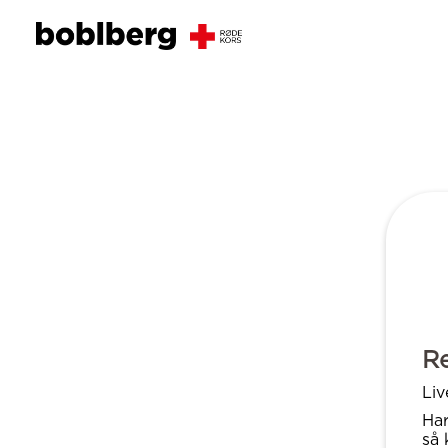
R
Liv
Har
så 