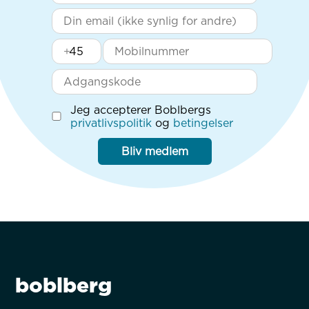
+
Jeg accepterer Boblbergs
privatlivspolitik
og
betingelser
Bliv medlem
boblberg